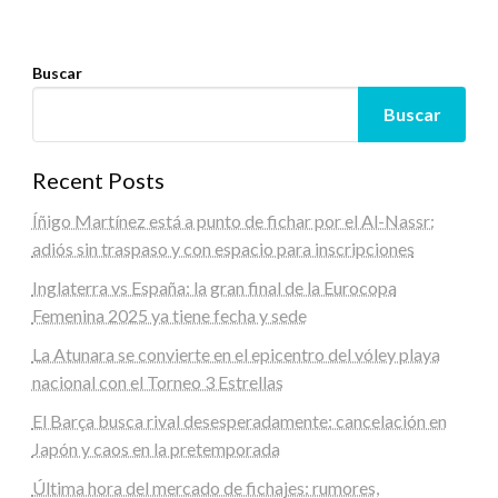
Buscar
Buscar
Recent Posts
Íñigo Martínez está a punto de fichar por el Al-Nassr:
adiós sin traspaso y con espacio para inscripciones
Inglaterra vs España: la gran final de la Eurocopa
Femenina 2025 ya tiene fecha y sede
La Atunara se convierte en el epicentro del vóley playa
nacional con el Torneo 3 Estrellas
El Barça busca rival desesperadamente: cancelación en
Japón y caos en la pretemporada
Última hora del mercado de fichajes: rumores,