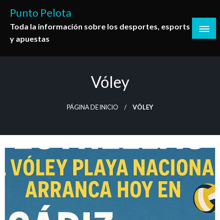
Saltar
Punto Pelota
al
Toda la información sobre los desportes, esports
contenido
y apuestas
Vóley
PÁGINA DE INICIO
VÓLEY