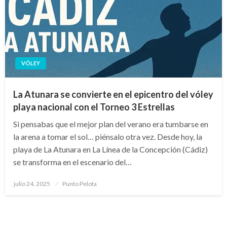
VÓLEY
La Atunara se convierte en el epicentro del vóley
playa nacional con el Torneo 3 Estrellas
Si pensabas que el mejor plan del verano era tumbarse en
la arena a tomar el sol… piénsalo otra vez. Desde hoy, la
playa de La Atunara en La Línea de la Concepción (Cádiz)
se transforma en el escenario del…
Publicado
julio 24, 2025
Punto Pelota
el