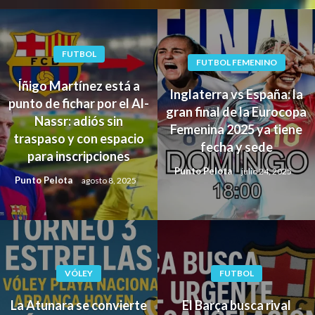
FUTBOL
FUTBOL FEMENINO
Íñigo Martínez está a
Inglaterra vs España: la
punto de fichar por el Al-
gran final de la Eurocopa
Nassr: adiós sin
Femenina 2025 ya tiene
traspaso y con espacio
fecha y sede
para inscripciones
Punto Pelota
julio 24, 2025
Punto Pelota
agosto 8, 2025
VÓLEY
FUTBOL
La Atunara se convierte
El Barça busca rival