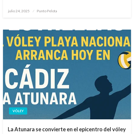
Publicado
julio 24, 2025
Punto Pelota
el
VÓLEY
La Atunara se convierte en el epicentro del vóley