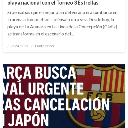
playa nacional con el Torneo 3 Estrellas
Si pensabas que el mejor plan del verano era tumbarse en
la arena a tomar el sol… piénsalo otra vez. Desde hoy, la
playa de La Atunara en La Línea de la Concepción (Cádiz)
se transforma en el escenario del…
Publicado
julio 24, 2025
Punto Pelota
el