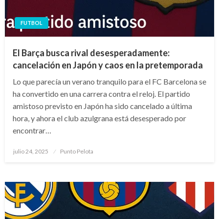
FUTBOL
El Barça busca rival desesperadamente:
cancelación en Japón y caos en la pretemporada
Lo que parecía un verano tranquilo para el FC Barcelona se
ha convertido en una carrera contra el reloj. El partido
amistoso previsto en Japón ha sido cancelado a última
hora, y ahora el club azulgrana está desesperado por
encontrar…
Publicado
julio 24, 2025
Punto Pelota
el