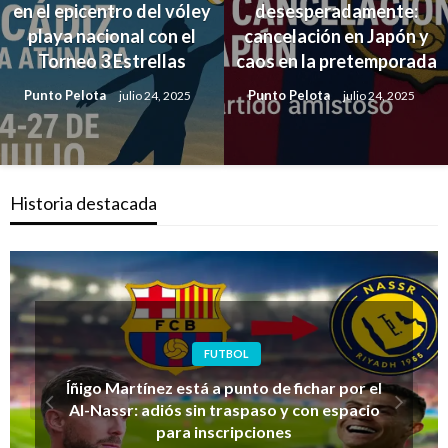
en el epicentro del vóley
desesperadamente:
playa nacional con el
cancelación en Japón y
Torneo 3 Estrellas
caos en la pretemporada
Punto Pelota
Punto Pelota
julio 24, 2025
julio 24, 2025
Historia destacada
FUTBOL FEMENINO
Inglaterra vs España: la gran final de la
Eurocopa Femenina 2025 ya tiene fecha y
sede