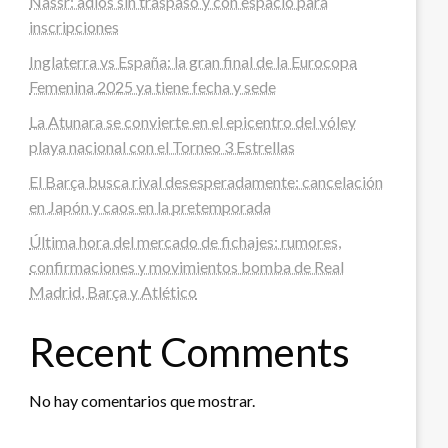
Nassr: adiós sin traspaso y con espacio para
inscripciones
Inglaterra vs España: la gran final de la Eurocopa
Femenina 2025 ya tiene fecha y sede
La Atunara se convierte en el epicentro del vóley
playa nacional con el Torneo 3 Estrellas
El Barça busca rival desesperadamente: cancelación
en Japón y caos en la pretemporada
Última hora del mercado de fichajes: rumores,
confirmaciones y movimientos bomba de Real
Madrid, Barça y Atlético
Recent Comments
No hay comentarios que mostrar.