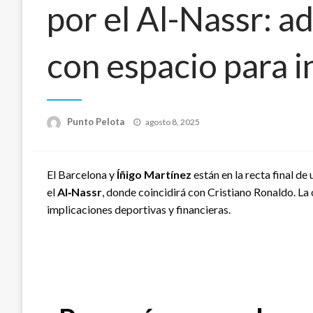
por el Al-Nassr: ad
con espacio para i
Publicado
Punto Pelota
agosto 8, 2025
el
El Barcelona y
Íñigo Martínez
están en la recta final de
el
Al‑Nassr
, donde coincidirá con Cristiano Ronaldo. La
implicaciones deportivas y financieras.