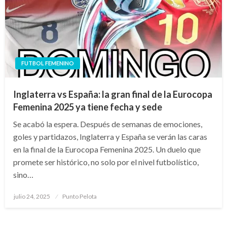
FUTBOL FEMENINO
Inglaterra vs España: la gran final de la Eurocopa
Femenina 2025 ya tiene fecha y sede
Se acabó la espera. Después de semanas de emociones,
goles y partidazos, Inglaterra y España se verán las caras
en la final de la Eurocopa Femenina 2025. Un duelo que
promete ser histórico, no solo por el nivel futbolístico,
sino…
Publicado
julio 24, 2025
Punto Pelota
el