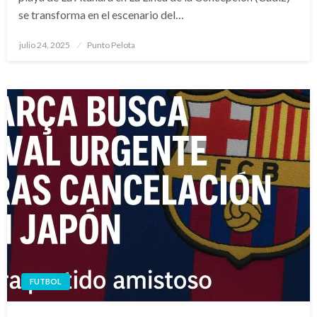
se transforma en el escenario del…
Publicado
julio 24, 2025
Punto Pelota
el
FUTBOL