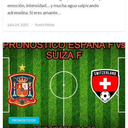
emoción, intensidad… y mucha agua salpicando
adrenalina. Si eres amante…
Publicado
julio 24, 2025
Punto Pelota
el
PRONÓSTICOS