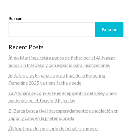
Buscar
Buscar
Recent Posts
Íñigo Martínez está a punto de fichar por el Al-Nassr:
adiós sin traspaso y con espacio para inscripciones
Inglaterra vs España: la gran final de la Eurocopa
Femenina 2025 ya tiene fecha y sede
La Atunara se convierte en el epicentro del vóley playa
nacional con el Torneo 3 Estrellas
El Barça busca rival desesperadamente: cancelación en
Japón y caos en la pretemporada
Última hora del mercado de fichajes: rumores,