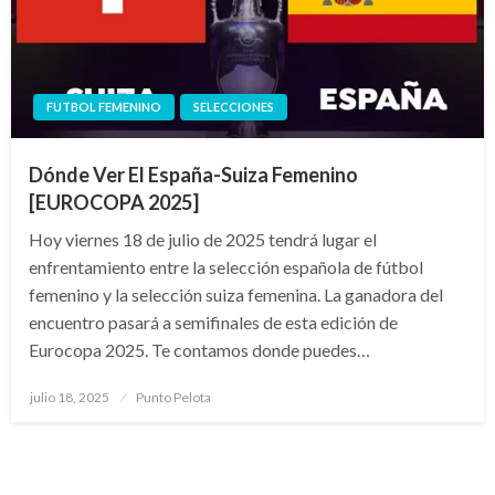
FUTBOL FEMENINO
SELECCIONES
Dónde Ver El España-Suiza Femenino
[EUROCOPA 2025]
Hoy viernes 18 de julio de 2025 tendrá lugar el
enfrentamiento entre la selección española de fútbol
femenino y la selección suiza femenina. La ganadora del
encuentro pasará a semifinales de esta edición de
Eurocopa 2025. Te contamos donde puedes…
Publicado
julio 18, 2025
Punto Pelota
el