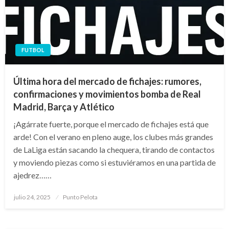
FUTBOL
Última hora del mercado de fichajes: rumores,
confirmaciones y movimientos bomba de Real
Madrid, Barça y Atlético
¡Agárrate fuerte, porque el mercado de fichajes está que
arde! Con el verano en pleno auge, los clubes más grandes
de LaLiga están sacando la chequera, tirando de contactos
y moviendo piezas como si estuviéramos en una partida de
ajedrez……
Publicado
julio 24, 2025
Punto Pelota
el