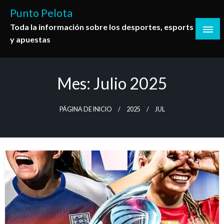
Saltar
Punto Pelota
al
Toda la información sobre los desportes, esports
contenido
y apuestas
Mes:
Julio 2025
PÁGINA DE INICIO
2025
JUL