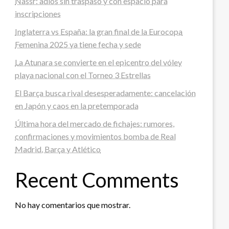
Nassr: adiós sin traspaso y con espacio para
inscripciones
Inglaterra vs España: la gran final de la Eurocopa
Femenina 2025 ya tiene fecha y sede
La Atunara se convierte en el epicentro del vóley
playa nacional con el Torneo 3 Estrellas
El Barça busca rival desesperadamente: cancelación
en Japón y caos en la pretemporada
Última hora del mercado de fichajes: rumores,
confirmaciones y movimientos bomba de Real
Madrid, Barça y Atlético
Recent Comments
No hay comentarios que mostrar.