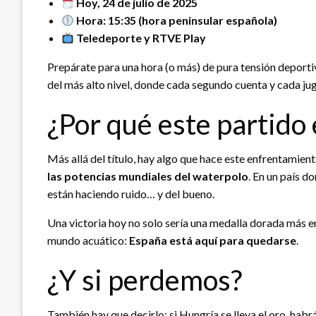
Hoy, 24 de julio de 2025
Hora: 15:35 (hora peninsular española)
Teledeporte y RTVE Play
Prepárate para una hora (o más) de pura tensión deportiv
del más alto nivel, donde cada segundo cuenta y cada ju
¿Por qué este partido
Más allá del título, hay algo que hace este enfrentamien
las potencias mundiales del waterpolo
. En un país d
están haciendo ruido… y del bueno.
Una victoria hoy no solo sería una medalla dorada más en 
mundo acuático:
España está aquí para quedarse
.
¿Y si perdemos?
También hay que decirlo: si Hungría se lleva el oro, habr