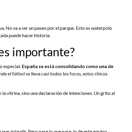
a. No va a ser un paseo por el parque. Esto es waterpolo
gada puede hacer historia.
 es importante?
to especial:
España se está consolidando como una de
onde el fútbol se lleva casi todos los focos, estos chicos
la vitrina, sino una declaración de intenciones. Un grito al
á que aplaudir. Pero pase lo que pase, lo de este equipo